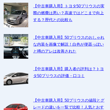
【中古車購入用】トヨタ50プリウスの実
際の燃費は悪い？高速ではどこまで向上
する？歴代との比較も
【中古車購入用】50プリウスのおしゃれ
な内装を画像で解説！白色が便器っぽい
と噂のアレは改善された
【中古車購入用】購入者の評判は？トヨ
タ50プリウスの評価・口コミ
【中古車購入用】50プリウスの値段とグ
レードの違いを一覧で比較！人気とおす